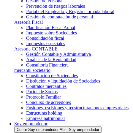
Gestión de Personal
Prevención de riesgos laborales
Portal del Empleado y Registro Jornada laboral
Gestión de contratación de personal
Asesoría Fiscal
Planificación Fiscal Anual
Impuesto sobre Sociedades
Consolidación fiscal
Impuestos especiales
Asesoría CONTABLE
Gestión Contable y Administrativa
Análisis de la Rentabilidad
Consultoría Financiera
mercantil societario
Constitución de Sociedades
Disolución y liquidación de Sociedades
Contratos mercantiles
Pactos de Socios
Protocolo Familiar
Concurso de acreedores
Fusiones, escisiones y reestructuraciones empresariales
Estructuras holding
Empresa patrimonial
Soy emprendedor
Cerrar Soy emprendedor
Abrir Soy emprendedor