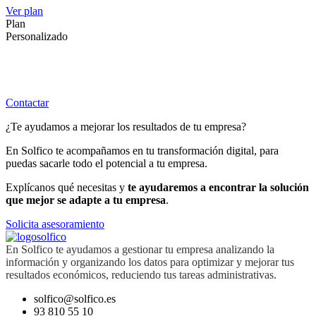
Ver plan
Plan
Personalizado
Incluye una consultoría estratégica y la elaboración de un cuadro de mando
personalizado. Contacta con nosotros y te informaremos sobre la mejor
solución para las necesidades de tu negocio.
Contactar
¿Te ayudamos a mejorar los resultados de tu empresa?
En Solfico te acompañamos en tu transformación digital, para
puedas sacarle todo el potencial a tu empresa.
Explícanos qué necesitas y
te ayudaremos a encontrar la solución
que mejor se adapte a tu empresa
.
Solicita asesoramiento
En Solfico te ayudamos a gestionar tu empresa analizando la
información y organizando los datos para optimizar y mejorar tus
resultados económicos, reduciendo tus tareas administrativas.
solfico@solfico.es
93 810 55 10